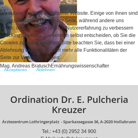
Wir nutzen Cookies auf unserer Website. Einige von ihnen sind
essenziell für den Betrieb der Seite, während andere uns
helfen, diese Website und die Nutzererfahrung zu verbessern
(Tracking Cookies). Sie können selbst entscheiden, ob Sie die
Cookies zulassen möchten. Bitte beachten Sie, dass bei einer
Ablehnung womöglich nicht mehr alle Funktionalitäten der
Seite zur Verfügung stehen.
Mag. Andreas Bratusch
Ernährungswissenschafter
Akzeptieren
Ablehnen
Ordination Dr. E. Pulcheria
Kreuzer
Ärztezentrum Lothringerplatz -
Sparkassegasse 36, A-2020 Hollabrunn
Tel.: +43 (0) 2952 34 900